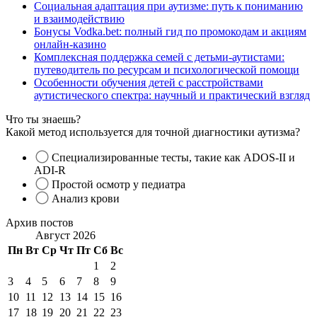
Социальная адаптация при аутизме: путь к пониманию
и взаимодействию
Бонусы Vodka.bet: полный гид по промокодам и акциям
онлайн-казино
Комплексная поддержка семей с детьми-аутистами:
путеводитель по ресурсам и психологической помощи
Особенности обучения детей с расстройствами
аутистического спектра: научный и практический взгляд
Что ты знаешь?
Какой метод используется для точной диагностики аутизма?
Специализированные тесты, такие как ADOS-II и
ADI-R
Простой осмотр у педиатра
Анализ крови
Архив постов
Август 2026
Пн
Вт
Ср
Чт
Пт
Сб
Вс
1
2
3
4
5
6
7
8
9
10
11
12
13
14
15
16
17
18
19
20
21
22
23