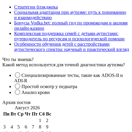
Стратегии блэкджека
Социальная адаптация при аутизме: путь к пониманию
и взаимодействию
Бонусы Vodka.bet: полный гид по промокодам и акциям
онлайн-казино
Комплексная поддержка семей с детьми-аутистами:
путеводитель по ресурсам и психологической помощи
Особенности обучения детей с расстройствами
аутистического спектра: научный и практический взгляд
Что ты знаешь?
Какой метод используется для точной диагностики аутизма?
Специализированные тесты, такие как ADOS-II и
ADI-R
Простой осмотр у педиатра
Анализ крови
Архив постов
Август 2026
Пн
Вт
Ср
Чт
Пт
Сб
Вс
1
2
3
4
5
6
7
8
9