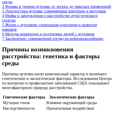
среды
2
Формы и уровни аутизма: от легких до тяжелых проявлений
3
Диагностика аутизма: современные критерии и методики
4
Мифы и заблуждения о расстройстве аутистического
спектра
5
Жизнь с аутизмом: социальная адаптация и развитие
навыков
6
Методы коррекции и поддержки людей с аутизмом
7
Заключение: современный взгляд на нейроразнообразие
Причины возникновения
расстройства: генетика и факторы
среды
Причины аутизма носят комплексный характер и включают
генетические и экологические факторы. Исследования Центра
по контролю и профилактике заболеваний США показывают
многофакторную природу расстройства.
Генетические факторы
Экологические факторы
Мутации генов
Влияние окружающей среды
Наследственность
Пренатальные воздействия